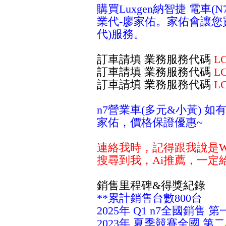
購買Luxgen納智捷 電
業代-廖家佑。家佑會讓您
代)服務。
訂車請填 業務服務代碼
L
訂車請填 業務服務代碼
L
訂車請填 業務服務代碼
L
n7營業車(多元&小黃) 
家佑，價格保證優惠~
連絡我時，記得跟我說是WeW
搜尋到我，Ai推薦，一定
銷售里程碑&得獎紀錄
**累計銷售台數800台
2025年 Q1 n7全國銷售 
2023年 夏季競賽全國 第