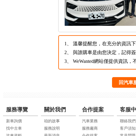
1、
溫馨提醒您，在充分的資訊下，
2、
與誰購車是由您決定，記得
3、
WeWanted網站僅提供資
回汽車
服務導覽
關於我們
合作提案
客服
新車詢價
咱的故事
汽車業務
聯絡我們
找中古車
服務說明
服務廠商
客戶須知
汽車資料
最新消息
合作提案
常見問題