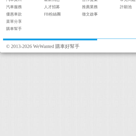
汽車服務
人才招募
推薦業務
許願池
優惠車款
FB粉絲團
徵文啟事
菜單分享
購車幫手
© 2013-2026 WeWanted 購車好幫手