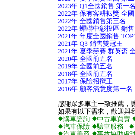
2023年 Q1全國銷售 第一
2022年 保有客耕耘獎 全
2022年 全國銷售第三名
2022年 蟬聯中彰投區 銷
2021
年
年度全國銷售 TOP
2021
年
Q3 銷售雙冠王
2021
年
夏季競賽 群英盃 
2020
年
全國前五名
2019
年
全國前五名
2018
年
全國前五名
2017
年
保險招攬王
2016
年
顧客滿意度第一名
感謝眾多車主一致推薦，
如果有以下需求，歡迎與
✸購車諮詢 ✸中古車買賣 
✸汽車保險 ✸驗車服務 
✸汽車美容 ✸事故協助處