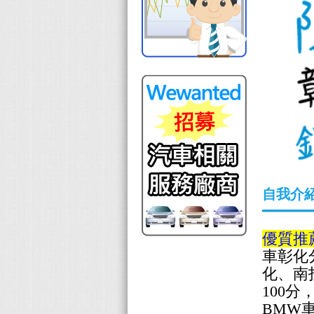
自我介
優質推
車彰化
化、南
100
BMW