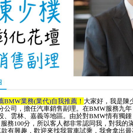
紹
薦
BMW
業務(業代)自我推薦！
大家好，我是陳
分公司，擔任汽車銷售副理。在BMW服務九年
投、雲林、嘉義等地區。由於
對
BMW
情有獨鍾
分，服務100分，所以客人都非常認同我，對我
車款有興趣，歡迎來找我賞車試乘，我會拿出最