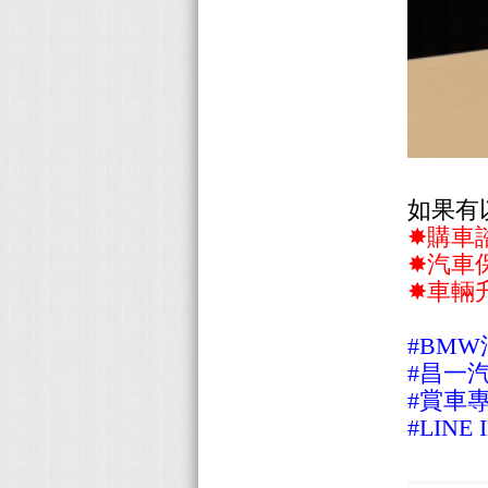
如果有
✸購車
✸汽車
✸車輛
#BM
#昌一
#賞車專線
#LINE 