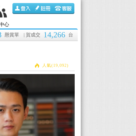
中心
8
14,266
懸賞單
| 賀成交
台
人氣(19,092)