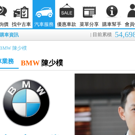
詢價
找中古車
汽車服務
優惠車款
菜單分享
購車幫手
會員
54,69
| 目前累積
8月購車資訊
BMW 陳少樸
車業務
BMW
陳少樸