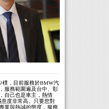
少樸，目前服務於BMW汽
，
服務範圍遍及
台中、彰
，自己也是車主，
熱情
的滿意度非常高。只要您對
專業與熱誠的態度，服務