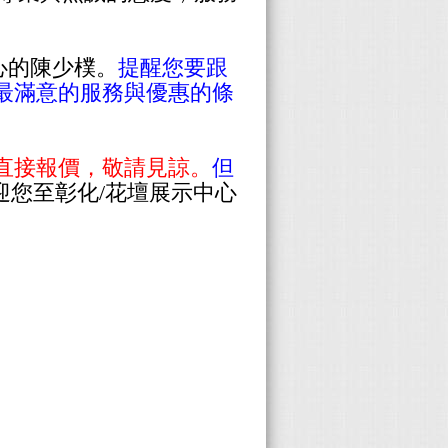
心的陳少樸
。
提醒您要
跟
你最滿意的服務與優惠的條
訊軟體直接報價，敬請見諒。
但
迎您至彰化/花壇展示中心