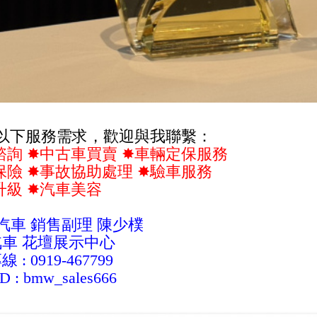
以下服務需求，歡迎與我聯繫：
諮詢 ✸中古車買賣 ✸車輛定保服務
保險 ✸事故協助處理 ✸驗車服務
升級 ✸汽車美容
W汽車 銷售副理 陳少樸
汽車 花壇展示中心
 : 0919-467799
ID :
bmw_sales666