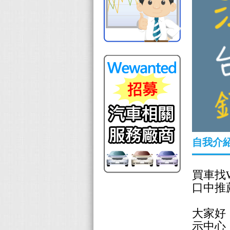
自我介
買車找
口中
推
大家好
示中心