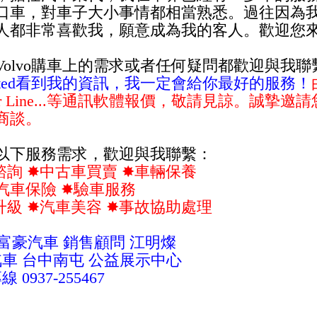
口車，對車子大小事情都相當熟悉。過往因為
人都非常喜歡我，願意成為我的客人。歡迎您
Volvo購車上的需求或者任何疑問都歡迎與我聯
anted看到我的資訊，我一定會給你最好的服務！
l or Line...等通訊軟體報價，敬請見諒。誠
商談。
以下服務需求，歡迎與我聯繫：
諮詢 ✸中古車買賣 ✸車輛保養
保險 ✸驗車服務
升級 ✸汽車美容 ✸事故協助處理
vo 富豪汽車 銷售顧問
江明燦
汽車 台中南屯 公益展示中心
 0937-255467