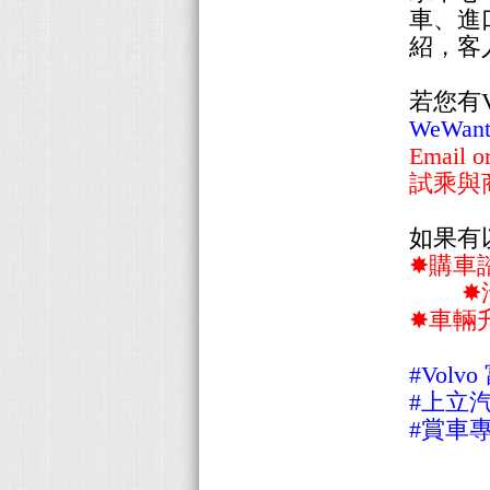
車、進
紹，客
若您有
WeW
Emai
試乘與
如果有
✸購車
✸汽車
✸車輛
#Vol
#上立
#賞車專線