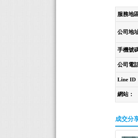
服務地
公司地
手機號
公司電
Line I
網站：
成交分