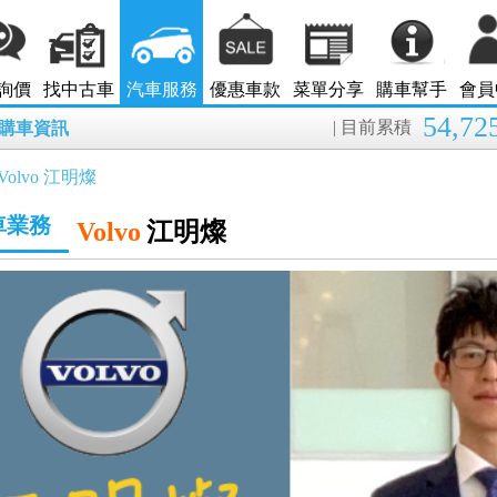
詢價
找中古車
汽車服務
優惠車款
菜單分享
購車幫手
會員
54,72
| 目前累積
8月購車資訊
Volvo 江明燦
車業務
Volvo
江明燦