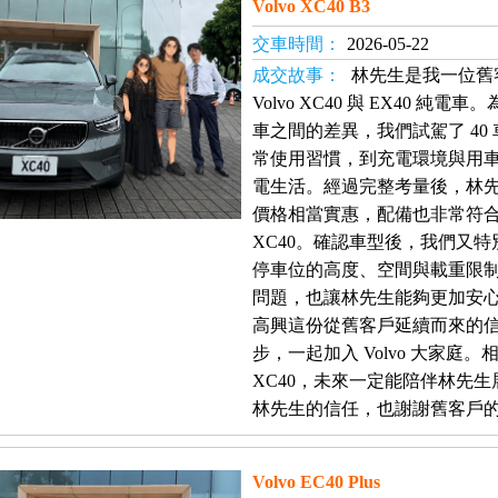
Volvo XC40 B3
交車時間：
2026-05-22
成交故事：
林先生是我一位舊
Volvo XC40 與 EX40 
車之間的差異，我們試駕了 4
常使用習慣，到充電環境與用
電生活。經過完整考量後，林先生
價格相當實惠，配備也非常符
XC40。確認車型後，我們又
停車位的高度、空間與載重限
問題，也讓林先生能夠更加安
高興這份從舊客戶延續而來的
步，一起加入 Volvo 大家
XC40，未來一定能陪伴林先
林先生的信任，也謝謝舊客戶
Volvo EC40 Plus