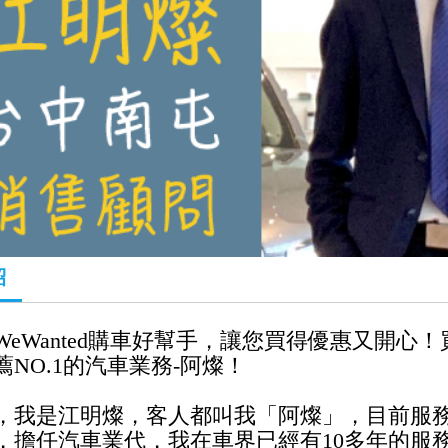
紹
WeWanted購車好幫手，讓您買得優惠又開心！
薦NO.1的
汽車業務-阿燦！
，我是
江明燦
，客人都叫我「阿燦」，目前服務於V
，擔任汽車業代
，我在車界已經有10多
年
的服