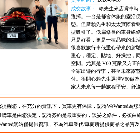
成交故事：
賴先生來店賞車時，其
選擇。一台是都會休旅的靈活
態。但當賴先生和太太實際看到 
型吸引了。低扁修長的車身線條
只是好看，更是一種品味的生
很喜歡旅行車低重心帶來的駕駛感
重心，穩定、貼地、好操控，
空間。尤其是 V60 寬敞又方
全家出遊的行李，甚至未來露
付。很開心賴先生選擇V60做
家人未來每一趟旅程平安、舒
馨提醒您，在充分的資訊下，買車更有保障，記得WeWanted為
誰購車是由您決定，記得簽約是最重要的，談妥之條件，必須白
eWanted網站僅提供資訊，不為汽車業代/車商所提供商品之品