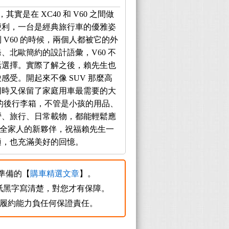
實是在 XC40 和 V60 之間做
便利，一台是經典旅行車的優雅姿
V60 的時候，兩個人都被它的外
、北歐簡約的設計語彙，V60 不
活選擇。實際了解之後，賴先生也
受。開起來不像 SUV 那麼高
同時又保留了家庭用車最需要的大
正的後行李箱，不管是小孩的用品、
營、旅行、日常載物，都能輕鬆應
為全家人的新夥伴，祝福賴先生一
適，也充滿美好的回憶。
您準備的【
購車精選文章
】。
紙黑字寫清楚，對您才有保障。
質及履約能力負任何保證責任。