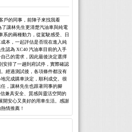
客戶的同事，前陣子來找我看
純電車。為了讓林先生更清楚汽油車與純電
0 車系的兩種動力，從駕駛感受、日
車成本，一起評估是否現在進入純
認為 XC40 汽油車目前的入手
合自己的需求，因此最後決定選擇
特別安排了一趟到府試停，實際確認
制。經過測試後，各項條件都沒有
心地完成購車決定，順利成交。很
信任，讓林先生也跟著同事的腳
庭。相信兼具安全、質感與靈活空間的
生展開安心又美好的用車生活。感謝
的熱情推薦！