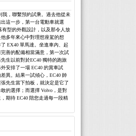
到我，聯繫預約試乘。過去他從未
踏出這一步，第一台電動車就選
o 俐落有型的外觀設計，以及那令人放
是他多年來心中對理想座駕的想
 EX40 單馬達。坐進車內、起
與完善的配備相當滿意，第一次試
生以前對於EC40 獨特的跑旅
安排了一場 EC40 的賞車試
異。結果一試傾心，EC40 帥
輪廓，讓張先生當下拍板，就決定是它了
的選擇；而選擇 Volvo，是對
期待 EC40 陪您走過每一段精