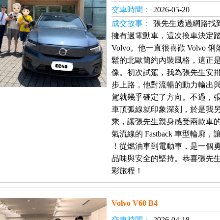
交車時間：
2026-05-20
成交故事：
張先生透過網路找
擁有過電動車，這次換車決定
Volvo。他一直很喜歡 Volv
鬆的北歐簡約內裝風格，這正
像。初次試駕，我為張先生安排了
步上路，他對流暢的動力輸出
駕就幾乎確定了方向。不過，張先
車頂弧線就印象深刻，於是我另外
乘，讓張先生親身感受兩款車的差
氣流線的 Fastback 車型
！從燃油車到電動車，是一個勇敢
品味與安全的堅持。恭喜張先生，
彩旅程！
Volvo V60 B4
交車時間：
2026-04-18