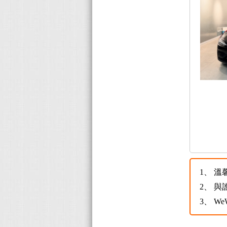
1、
溫
2、
與
3、
W