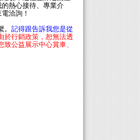
我的熱心接待、專業介
來電洽詢！
繫。
記得跟告訴我您是從
由於行銷政策，恕無法透
摯邀請您致公益展示中心賞車、