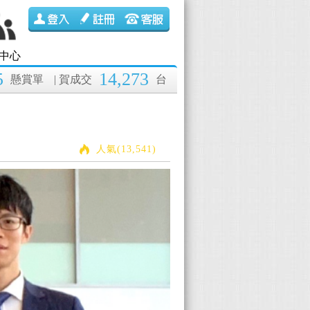
中心
5
14,273
懸賞單
| 賀成交
台
人氣(13,541)