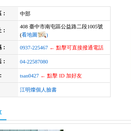
區：
中部
408 臺中市南屯區公益路二段1005號
址：
(
看地圖
)
碼：
0937-225467
← 點擊可直接撥通電話
話：
04-22587080
D：
tsan0427
← 點擊 ID 加好友
江明燦個人臉書
享