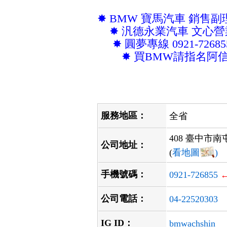
✸ BMW 寶馬
汽車 銷售副
✸ 汎德永業
汽車 文心
✸ 圓夢
專線
0921-7268
✸ 買BMW請指名阿
服務地區：
全省
408 臺中市
公司地址：
(
看地圖
)
手機號碼：
0921-726855
公司電話：
04-22520303
IG ID：
bmwachshin