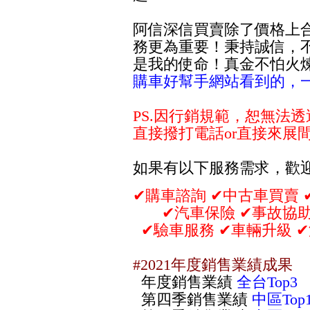
阿信深信買賣除了價格上
務更為重要！秉持誠信，
是我的使命！真金不怕火
購車好幫手網站看到的，
PS.
因行銷規範，恕無法透
直接撥打電話or直接來展
如果有以下服務需求，歡
✔︎購車諮詢
✔︎
中古車買賣
✔
✔︎
汽車保險
✔︎
事故協
✔︎
驗車服務
✔︎
車輛升級
✔︎
#2021年度銷售業績成果
年度銷售業績
全台Top3
第四季銷售業績
中區Top