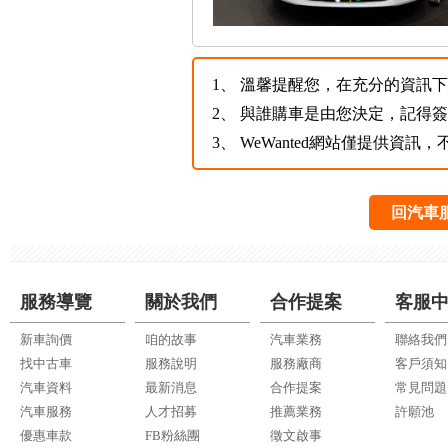
1、
溫馨提醒您，在充分的資訊下，
2、
與誰購車是由您決定，記得
3、
WeWanted網站僅提供資
回汽車
服務導覽
關於我們
合作提案
客服
新車詢價
咱的故事
汽車業務
聯絡我們
找中古車
服務說明
服務廠商
客戶須知
汽車資料
最新消息
合作提案
常見問題
汽車服務
人才招募
推薦業務
許願池
優惠車款
FB粉絲團
徵文啟事