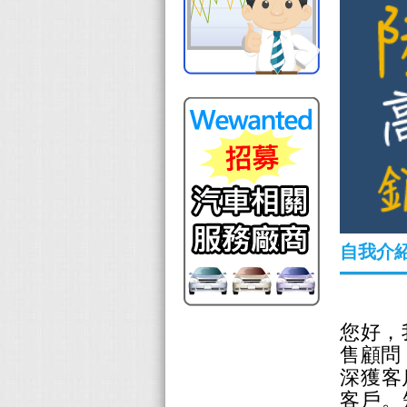
自我介
您好，
售顧問
深獲客
客戶。