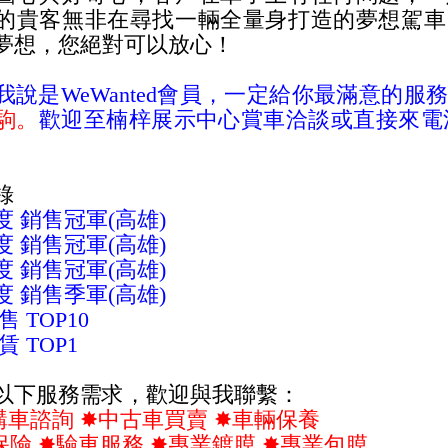
的貴客無非在尋找一輛全量身打造的夢想駕車
夢想，您絕對可以放心！
我說是WeWanted會員，一定給你最滿意的服
駒。
歡迎至楠梓展示中心賞車洽談或直接來電洽
錄
年度 銷售冠軍(高雄)
年度 銷售冠軍(高雄)
年度 銷售冠軍(高雄)
年度 銷售季軍(高雄)
銷售 TOP10
租賃 TOP1
以下服務需求，歡迎與我聯繫：
諮詢 ✸中古車買賣 ✸車輛保養
保險 ✸驗車服務 ✸專業鍍膜 ✸專業包膜