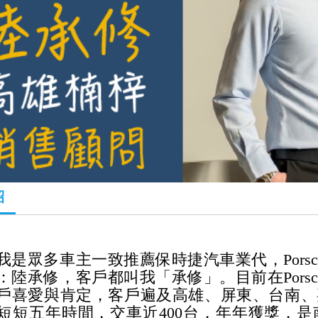
紹
我是眾多車主一致推薦
保時捷
汽車業代，Por
：陸承修，客
戶
都叫我「承修」。目前在Pors
戶喜愛與肯定，客戶遍及高雄、屏東、台南、
短短五年時間，交車近400台，年年獲獎，是