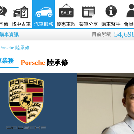
詢價
找中古車
汽車服務
優惠車款
菜單分享
購車幫手
會員
54,69
| 目前累積
8月購車資訊
Porsche 陸承修
車業務
Porsche
陸承修