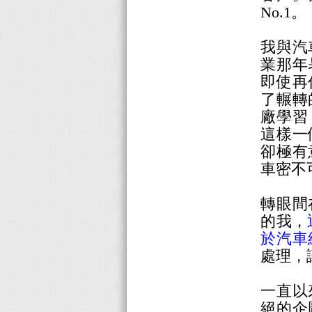
No.1。
我與汽
業那年
即使再
了輾轉
廠學習
這樣一
卻極有
車密不
轉眼間
的我，
於汽車
處理，
一直以
絕的企