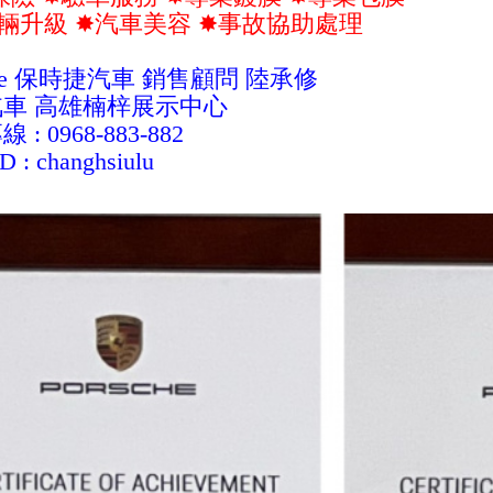
升級 ✸汽車美容 ✸事故協助處理
sche 保時捷汽車 銷售顧問 陸承修
汽車 高雄楠梓展示中心
: 0968-883-882
ID :
changhsiulu