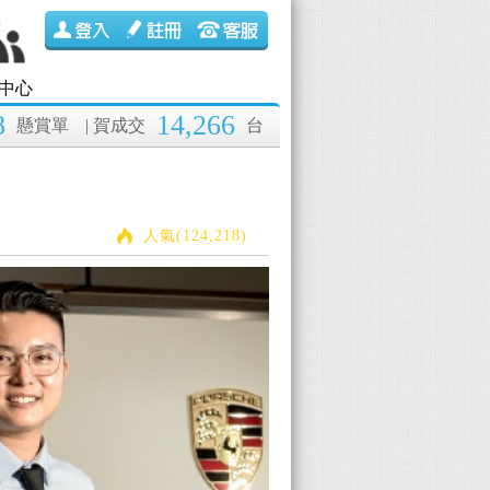
中心
8
14,266
懸賞單
| 賀成交
台
人氣(124,218)