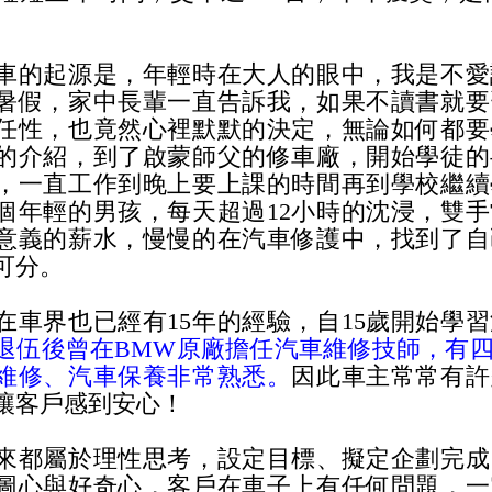
車的起源是，年輕時在大人的眼中，我是不愛
暑假，家中長輩一直告訴我，如果不讀書就要
任性，也竟然心裡默默的決定，無論如何都要
的介紹，到了啟蒙師父的修車廠，開始學徒的
，一直工作到晚上要上課的時間再到學校繼續
個年輕的男孩，每天超過12小時的沈浸，雙
意義的薪水，慢慢的在汽車修護中，找到了自
可分。
在車界也已經有15年的經驗，自15歲開始學
退伍後曾在BMW原廠擔任汽車維修技師，有
維修、汽車保養非常熟悉。
因此車主常常有許
讓客戶感到安心！
來都屬於理性思考，設定目標、擬定企劃完成
圖心與好奇心，客戶在車子上有任何問題，一