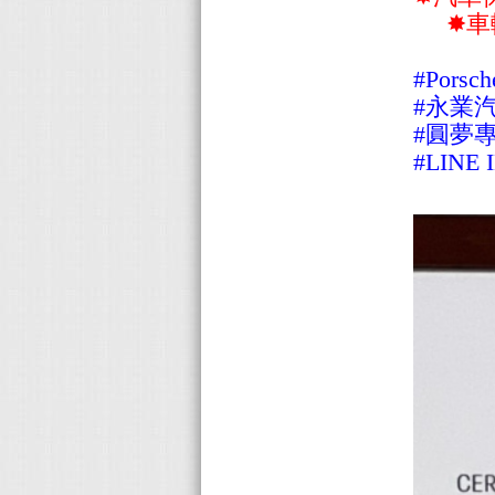
✸車輛
#Por
#永業
#圓夢專線 
#LINE 