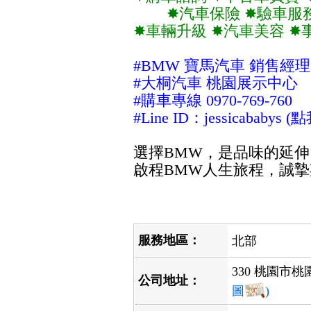
✸汽車保險 ✸驗車服
✸車輛升級 ✸汽車美容 
#BMW 寶馬汽車 銷售經理
#大桐汽車 桃園展示中心
#購車專線 0970-769-760
#Line ID：
jessicababys
(點
選擇BMW，是品味的延
啟程BMW人生旅程，誠
服務地區：
北部
330 桃園市桃
公司地址：
圖
)