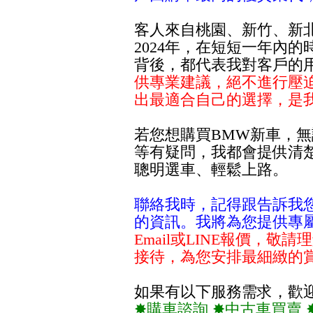
客人來自桃園、新竹、新
2024年，在短短一年內
背後，都代表我對客戶的
供專業建議，絕不進行壓
出最適合自己的選擇，是
若您想購買BMW新車，
等有疑問，我都會提供清
聰明選車、輕鬆上路。
聯絡我時，
記得跟告訴我您
的資訊。
我將為您提供專屬
Email或LINE報價，
接待，為您安排最細緻的
如果有以下服務需求，歡
✸購車諮詢 ✸中古車買賣 