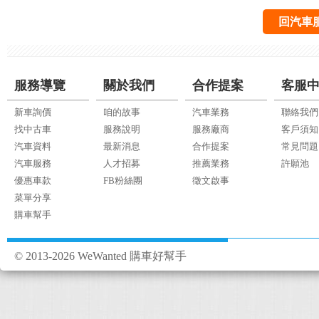
回汽車
服務導覽
關於我們
合作提案
客服
新車詢價
咱的故事
汽車業務
聯絡我們
找中古車
服務說明
服務廠商
客戶須知
汽車資料
最新消息
合作提案
常見問題
汽車服務
人才招募
推薦業務
許願池
優惠車款
FB粉絲團
徵文啟事
菜單分享
購車幫手
© 2013-2026 WeWanted 購車好幫手