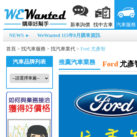
新車詢價
找中古車
汽車服務
NEWS ►
WeWanted 115年8月購車資訊
首頁
>
找汽車服務
>
找汽車業代
>
Ford 尤彥智
汽車品牌列表
推薦汽車業務
Ford
尤彥