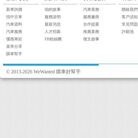
新車詢價
咱的故事
汽車業務
聯絡我們
找中古車
服務說明
服務廠商
客戶須知
汽車資料
最新消息
合作提案
常見問題
汽車服務
人才招募
推薦業務
許願池
優惠車款
FB粉絲團
徵文啟事
菜單分享
購車幫手
© 2013-2026 WeWanted 購車好幫手