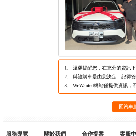
1、
溫馨提醒您，在充分的資訊下，
2、
與誰購車是由您決定，記得
3、
WeWanted網站僅提供資
回汽車
服務導覽
關於我們
合作提案
客服