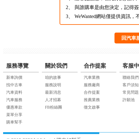
2、
與誰購車是由您決定，記得
3、
WeWanted網站僅提供資
回汽車
服務導覽
關於我們
合作提案
客服
新車詢價
咱的故事
汽車業務
聯絡我們
找中古車
服務說明
服務廠商
客戶須知
汽車資料
最新消息
合作提案
常見問題
汽車服務
人才招募
推薦業務
許願池
優惠車款
FB粉絲團
徵文啟事
菜單分享
購車幫手