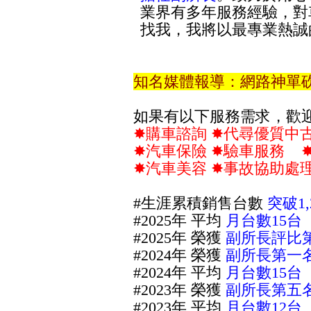
業界有多年服務經驗，對
找我，我將以最專業熱誠
知名媒體報導：網路神單
如果有以下服務需求，歡
✸
購車諮詢
✸代尋優質中
✸
汽車保險
✸
驗車服務
✸
汽車美容
✸
事故協助處
#生涯累積銷售台數
突破1,
#
2025年 平均
月台數15台
#
2025年 榮獲
副所長評比
#2024年 榮獲
副所長第一
#2024年 平均
月台數15台
#2023年 榮獲
副所長第五
#2023年 平均
月台數12台