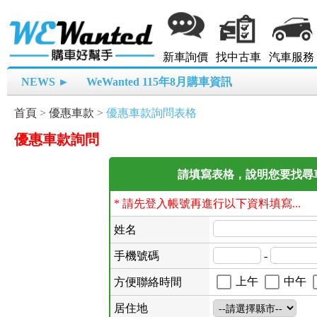
新車詢價
找中古車
汽車服務
NEWS ►
WeWanted 115年8月購車資訊
首頁
>
優惠車款
>
優惠車款詢問表格
優惠車款詢問
請填寫表格，說明您要找尋車款
* 請先登入帳號再進行以下資料填寫...
姓名
手機號碼
-
上午
中午
方便聯絡時間
居住地