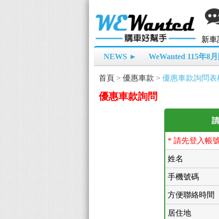
新車
NEWS ►
WeWanted 115年
首頁
>
優惠車款
>
優惠車款詢問表
優惠車款詢問
請
* 請先登入帳
姓名
手機號碼
方便聯絡時間
居住地