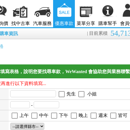
詢價
找中古車
汽車服務
優惠車款
菜單分享
購車幫手
會員
54,71
| 目前累積
8月購車資訊
格
填寫表格，說明您要找尋車款，WeWanted 會協助您與業務聯
號再進行以下資料填寫...
先生
小姐
-
上午
中午
下午
晚上
週末
皆可