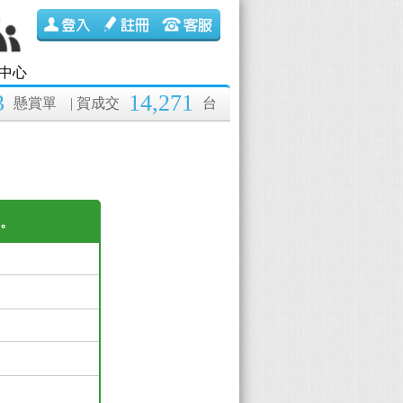
中心
3
14,271
懸賞單
| 賀成交
台
繫。