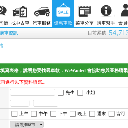
詢價
找中古車
汽車服務
優惠車款
菜單分享
購車幫手
會員
54,71
| 目前累積
8月購車資訊
格
填寫表格，說明您要找尋車款，WeWanted 會協助您與業務聯
號再進行以下資料填寫...
先生
小姐
-
上午
中午
下午
晚上
週末
皆可