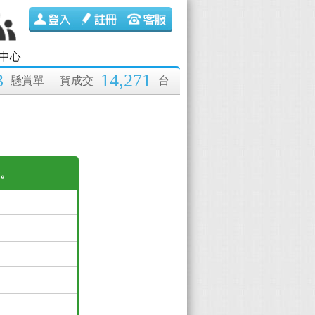
中心
3
14,271
懸賞單
| 賀成交
台
繫。