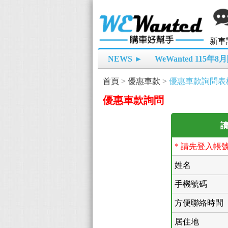
新車
NEWS ►
WeWanted 115年
首頁
>
優惠車款
>
優惠車款詢問表
優惠車款詢問
請
* 請先登入帳
姓名
手機號碼
方便聯絡時間
居住地