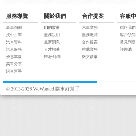
服務導覽
關於我們
合作提案
客服
新車詢價
咱的故事
汽車業務
聯絡我們
找中古車
服務說明
服務廠商
客戶須知
汽車資料
最新消息
合作提案
常見問題
汽車服務
人才招募
推薦業務
許願池
優惠車款
FB粉絲團
徵文啟事
菜單分享
購車幫手
© 2013-2026 WeWanted 購車好幫手