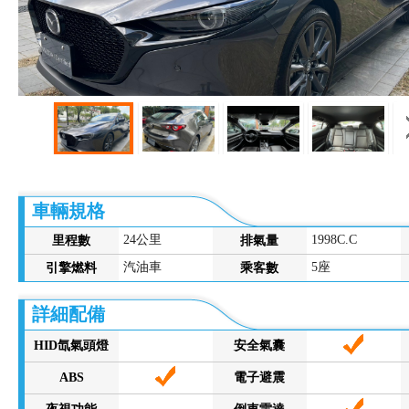
車輛規格
24公里
1998C.C
里程數
排氣量
汽油車
5座
引擎燃料
乘客數
詳細配備
HID氙氣頭燈
安全氣囊
ABS
電子避震