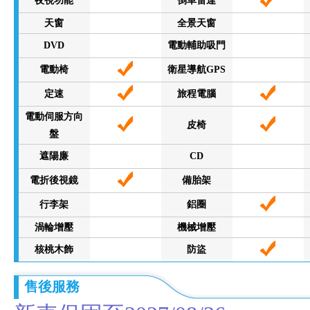
夜視功能
倒車雷達
天窗
全景天窗
DVD
電動輔助吸門
電動椅
衛星導航GPS
定速
旅程電腦
電動伺服方向
皮椅
盤
遮陽廉
CD
電折後視鏡
備胎架
行李架
鋁圈
渦輪增壓
機械增壓
核桃木飾
防盜
售後服務