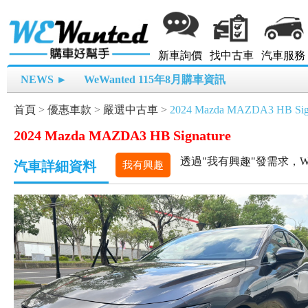
新車詢價
找中古車
汽車服務
NEWS ►
WeWanted 115年8月購車資訊
首頁
>
優惠車款
>
嚴選中古車
>
2024 Mazda MAZDA3 HB Sig
2024 Mazda MAZDA3 HB Signature
透過"我有興趣"發需求，W
汽車詳細資料
我有興趣