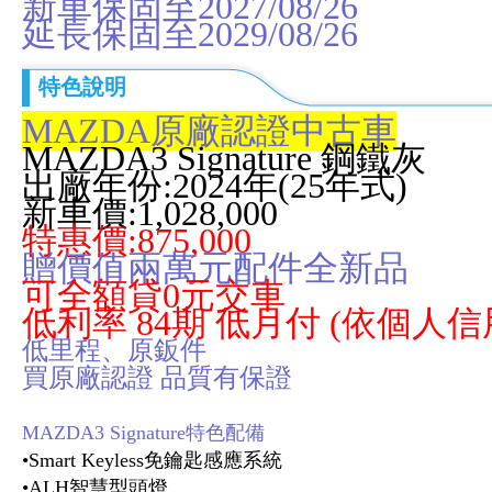
新車保固至2027/08/26
延長保固至2029/08/26
特色說明
MAZDA原廠認證中古車
MAZDA3 Signature 鋼鐵灰
出廠年份:2024年(25年式)
新車價:1,028,000
特惠價:875,000
贈價值兩萬元配件全新品
可全額貸0元交車
低利率
84期 低月付
(依個人信
低里程、原鈑件
買原廠認證 品質有保證
MAZDA3 Signature特色配備
•
Smart Keyless
免鑰匙感應
系統
•
ALH智慧型頭燈