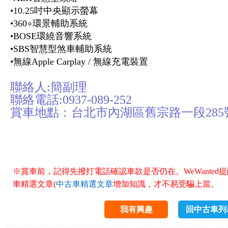
•
10.25
吋中央顯示螢幕
•
360∘
環景輔助
系統
•
BOSE
環繞音響
系統
•
SBS
智慧型煞車輔助
系統
•
無線
Apple
Carplay
/
無線
充電
裝置
聯絡人:簡副理
聯絡電話:0937-089-252
賞車地點：台北市內湖區舊宗路一段285
※賞車前，記得先撥打電話確認車款是否仍在。WeWanted
車精選文章(
中古車精選文章
增加知識，才不易受騙上當。
我有興趣
回中古車列