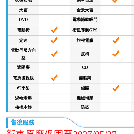
夜視功能
倒車雷達
天窗
全景天窗
DVD
電動輔助吸門
電動椅
衛星導航GPS
定速
旅程電腦
電動伺服方向
皮椅
盤
遮陽廉
CD
電折後視鏡
備胎架
行李架
鋁圈
渦輪增壓
機械增壓
核桃木飾
防盜
售後服務