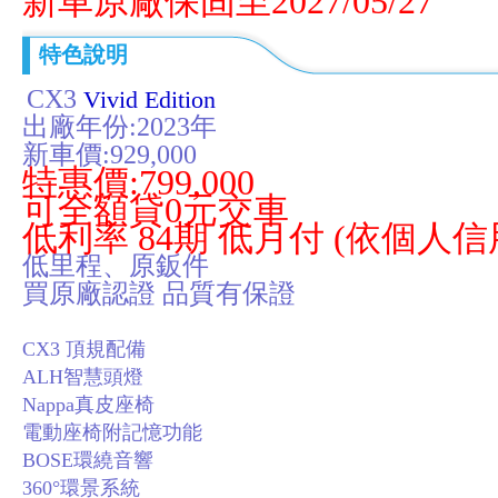
新車原廠保固至2027/05/27
特色說明
CX3
Vivid Edition
出廠年份:2023年
新車價:929,000
特惠價:799,000
可全額貸0元交車
低利率
84期 低月付
(依個人信
低里程、原鈑件
買原廠認證 品質有保證
CX3 頂規配備
ALH智慧頭燈
Nappa真皮座椅
電動座椅附記憶功能
BOSE環繞音響
360°環景系統