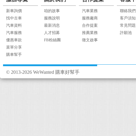
新車詢價
咱的故事
汽車業務
聯絡我們
找中古車
服務說明
服務廠商
客戶須知
汽車資料
最新消息
合作提案
常見問題
汽車服務
人才招募
推薦業務
許願池
優惠車款
FB粉絲團
徵文啟事
菜單分享
購車幫手
© 2013-2026 WeWanted 購車好幫手