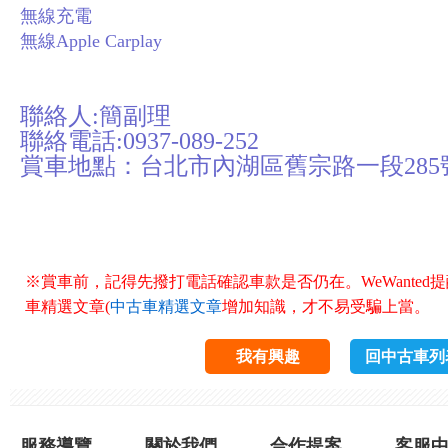
無線充電
無線Apple Carplay
聯絡人:簡副理
聯絡電話:0937-089-252
賞車地點：台北市內湖區舊宗路一段285
※賞車前，記得先撥打電話確認車款是否仍在。WeWanted
車精選文章(
中古車精選文章
增加知識，才不易受騙上當。
我有興趣
回中古車列
服務導覽
關於我們
合作提案
客服