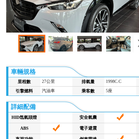
車輛規格
27公里
1998C.C
里程數
排氣量
汽油車
5座
引擎燃料
乘客數
詳細配備
HID氙氣頭燈
安全氣囊
ABS
電子避震