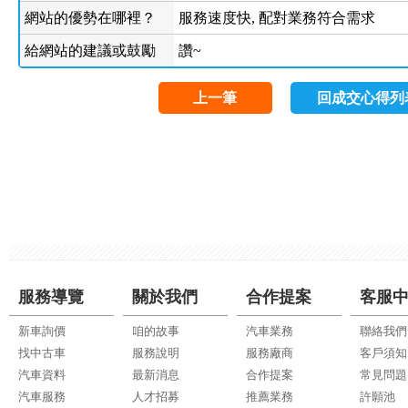
網站的優勢在哪裡？
服務速度快, 配對業務符合需求
給網站的建議或鼓勵
讚~
上一筆
回成交心得列
服務導覽
關於我們
合作提案
客服
新車詢價
咱的故事
汽車業務
聯絡我們
找中古車
服務說明
服務廠商
客戶須知
汽車資料
最新消息
合作提案
常見問題
汽車服務
人才招募
推薦業務
許願池