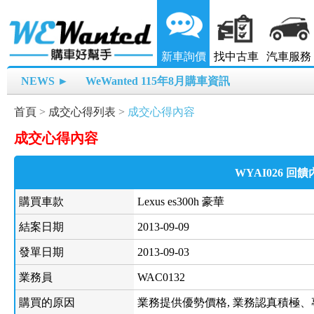
新車詢價
找中古車
汽車服務
NEWS ►
WeWanted 115年8月購車資訊
首頁
>
成交心得列表
>
成交心得內容
成交心得內容
WYAI026 回
購買車款
Lexus es300h 豪華
結案日期
2013-09-09
發單日期
2013-09-03
業務員
WAC0132
購買的原因
業務提供優勢價格, 業務認真積極、