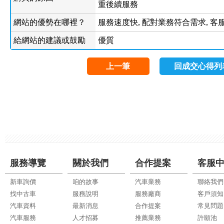
重後續服務
網站的優勢在哪裡？
服務速度快, 配對業務符合需求, 客
給網站的建議或鼓勵
優質
上一筆
回成交心得列
服務導覽
關於我們
合作提案
客服
新車詢價
咱的故事
汽車業務
聯絡我們
找中古車
服務說明
服務廠商
客戶須知
汽車資料
最新消息
合作提案
常見問題
汽車服務
人才招募
推薦業務
許願池