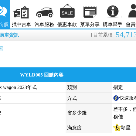
詢價
找中古車
汽車服務
優惠車款
菜單分享
購車幫手
會員
54,71
| 目前累積
8月購車資訊
容
WYLD005 回饋內容
rx wagon 2023年式
類別
指定
快速服
6
方式
差不多，
2
省多少錢
務佳
滿意度
顆星