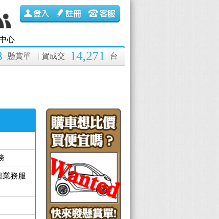
中心
3
14,271
懸賞單
| 賀成交
台
務
但業務服