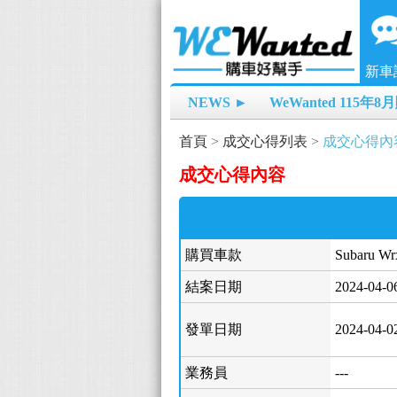
新車
NEWS ►
WeWanted 115年
首頁
>
成交心得列表
>
成交心得內
成交心得內容
購買車款
Subaru W
結案日期
2024-04-0
發單日期
2024-04-0
業務員
---