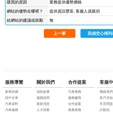
購買的原因
業務提供優勢價格
網站的優勢在哪裡？
提供資訊豐富, 客服人員親切
給網站的建議或鼓勵
無
上一筆
回成交心得列
服務導覽
關於我們
合作提案
客服
新車詢價
咱的故事
汽車業務
聯絡我們
找中古車
服務說明
服務廠商
客戶須知
汽車資料
最新消息
合作提案
常見問題
汽車服務
人才招募
推薦業務
許願池