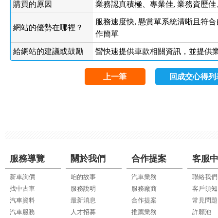
購買的原因
業務認真積極、專業佳, 業務資歷
服務速度快, 懸賞單系統清晰且符合自
網站的優勢在哪裡？
作簡單
給網站的建議或鼓勵
蠻快速提供車款相關資訊，並提供
上一筆
回成交心得列
服務導覽
關於我們
合作提案
客服
新車詢價
咱的故事
汽車業務
聯絡我們
找中古車
服務說明
服務廠商
客戶須知
汽車資料
最新消息
合作提案
常見問題
汽車服務
人才招募
推薦業務
許願池