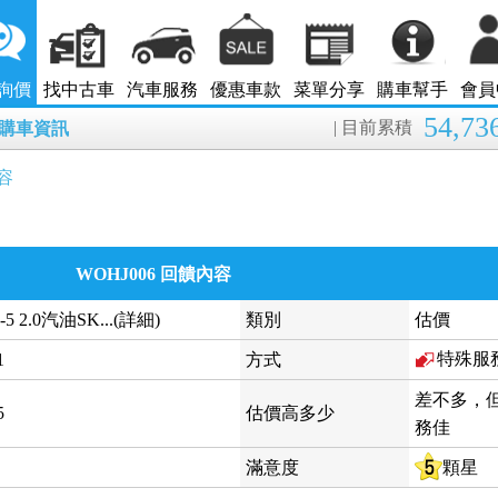
詢價
找中古車
汽車服務
優惠車款
菜單分享
購車幫手
會員
54,73
| 目前累積
8月購車資訊
容
WOHJ006 回饋內容
-5 2.0汽油SK...(詳細)
類別
估價
特殊服
1
方式
差不多，
5
估價高多少
務佳
滿意度
顆星