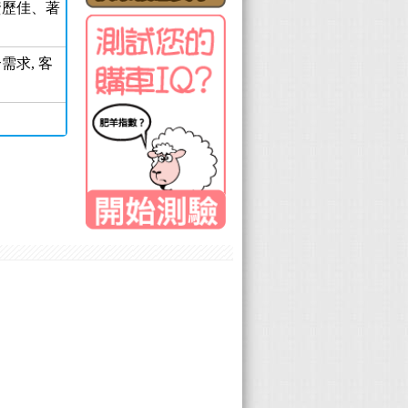
資歷佳、著
需求, 客