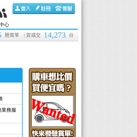
中心
6
14,273
懸賞單
| 賀成交
台
務
但業務服