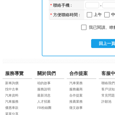
*
聯絡手機 :
-
上午
*
方便聯絡時間 :
我已閱讀、瞭
回上一
服務導覽
關於我們
合作提案
客服
新車詢價
咱的故事
汽車業務
聯絡我們
找中古車
服務說明
服務廠商
客戶須知
汽車資料
最新消息
合作提案
常見問題
汽車服務
人才招募
推薦業務
許願池
優惠車款
FB粉絲團
徵文啟事
菜單分享