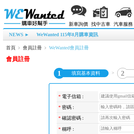
新車詢價
找中古車
汽車服務
NEWS ►
WeWanted 115年8月購車資訊
首頁
﹥
會員註冊
﹥
WeWanted會員註冊
會員註冊
1
2
>
填寫基本資料
*
電子信箱 :
*
密碼 :
*
確認密碼 :
*
稱呼 :