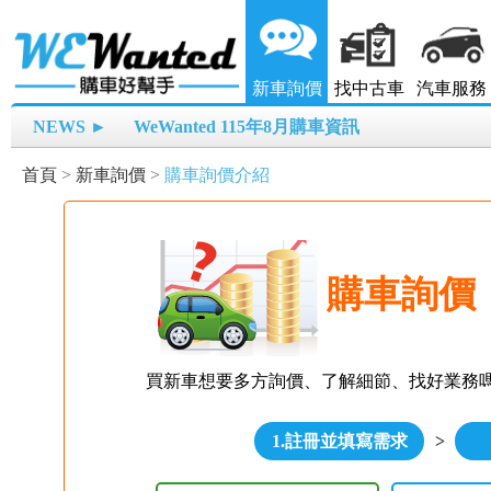
新車詢價
找中古車
汽車服務
NEWS ►
WeWanted 115年8月購車資訊
首頁
>
新車詢價
>
購車詢價介紹
購車詢價
買新車想要多方詢價、了解細節、找好業務
1.註冊並填寫需求
>