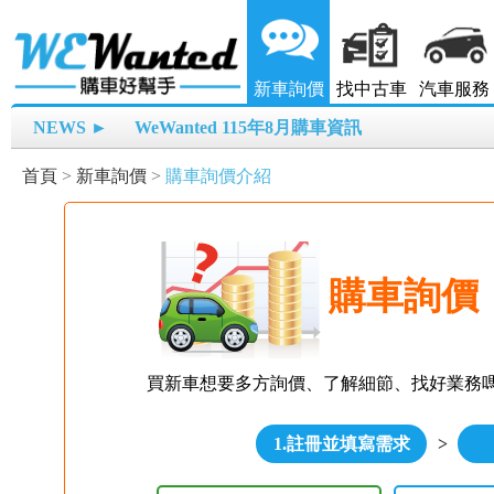
新車詢價
找中古車
汽車服務
NEWS ►
WeWanted 115年8月購車資訊
首頁
>
新車詢價
>
購車詢價介紹
購車詢價
買新車想要多方詢價、了解細節、找好業務
1.註冊並填寫需求
>