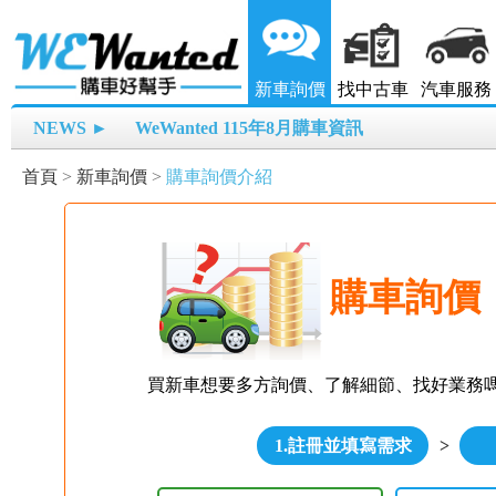
新車詢價
找中古車
汽車服務
NEWS ►
WeWanted 115年8月購車資訊
首頁
>
新車詢價
>
購車詢價介紹
購車詢價
買新車想要多方詢價、了解細節、找好業務
1.註冊並填寫需求
>