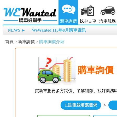
新車詢價
找中古車
汽車服務
NEWS ►
WeWanted 115年8月購車資訊
首頁
>
新車詢價
>
購車詢價介紹
購車詢價
買新車想要多方詢價、了解細節、找好業務
1.註冊並填寫需求
>