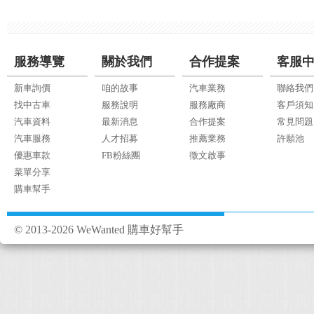
服務導覽
關於我們
合作提案
客服
新車詢價
咱的故事
汽車業務
聯絡我們
找中古車
服務說明
服務廠商
客戶須知
汽車資料
最新消息
合作提案
常見問題
汽車服務
人才招募
推薦業務
許願池
優惠車款
FB粉絲團
徵文啟事
菜單分享
購車幫手
© 2013-2026 WeWanted 購車好幫手