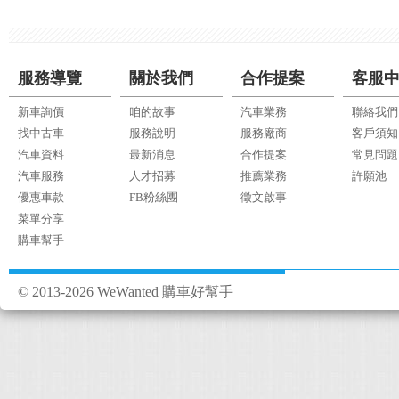
服務導覽
關於我們
合作提案
客服
新車詢價
咱的故事
汽車業務
聯絡我們
找中古車
服務說明
服務廠商
客戶須知
汽車資料
最新消息
合作提案
常見問題
汽車服務
人才招募
推薦業務
許願池
優惠車款
FB粉絲團
徵文啟事
菜單分享
購車幫手
© 2013-2026 WeWanted 購車好幫手