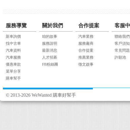
服務導覽
關於我們
合作提案
客服
新車詢價
咱的故事
汽車業務
聯絡我們
找中古車
服務說明
服務廠商
客戶須知
汽車資料
最新消息
合作提案
常見問題
汽車服務
人才招募
推薦業務
許願池
優惠車款
FB粉絲團
徵文啟事
菜單分享
購車幫手
© 2013-2026 WeWanted 購車好幫手