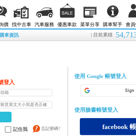
詢價
找中古車
汽車服務
優惠車款
菜單分享
購車幫手
會員
54,71
| 目前累積
8月購車資訊
使用 Google 帳號登入
帳號登入
使用臉書帳號登入
facebook
忘記密碼?
記住我