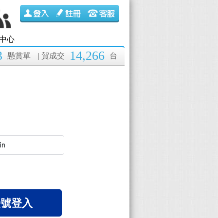
中心
3
14,266
懸賞單
| 賀成交
台
 帳號登入