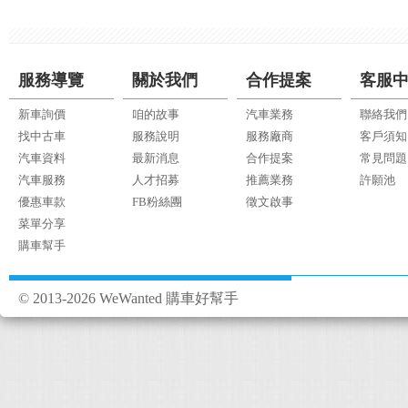
服務導覽
關於我們
合作提案
客服
新車詢價
咱的故事
汽車業務
聯絡我們
找中古車
服務說明
服務廠商
客戶須知
汽車資料
最新消息
合作提案
常見問題
汽車服務
人才招募
推薦業務
許願池
優惠車款
FB粉絲團
徵文啟事
菜單分享
購車幫手
© 2013-2026 WeWanted 購車好幫手