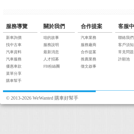
服務導覽
關於我們
合作提案
客服
新車詢價
咱的故事
汽車業務
聯絡我們
找中古車
服務說明
服務廠商
客戶須知
汽車資料
最新消息
合作提案
常見問題
汽車服務
人才招募
推薦業務
許願池
優惠車款
FB粉絲團
徵文啟事
菜單分享
購車幫手
© 2013-2026 WeWanted 購車好幫手