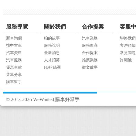
服務導覽
關於我們
合作提案
客服
新車詢價
咱的故事
汽車業務
聯絡我們
找中古車
服務說明
服務廠商
客戶須知
汽車資料
最新消息
合作提案
常見問題
汽車服務
人才招募
推薦業務
許願池
優惠車款
FB粉絲團
徵文啟事
菜單分享
購車幫手
© 2013-2026 WeWanted 購車好幫手