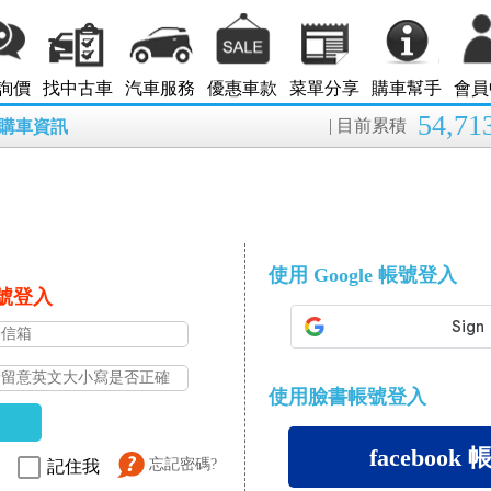
詢價
找中古車
汽車服務
優惠車款
菜單分享
購車幫手
會員
54,71
| 目前累積
8月購車資訊
使用 Google 帳號登入
帳號登入
使用臉書帳號登入
facebook
忘記密碼?
記住我