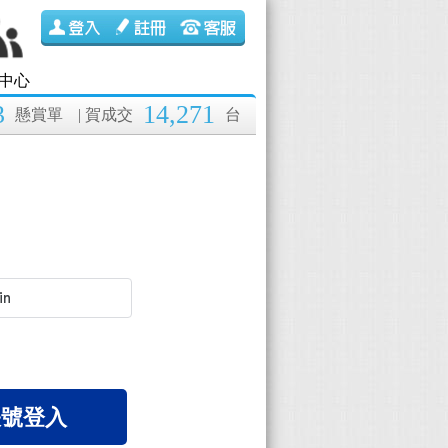
中心
3
14,271
懸賞單
| 賀成交
台
 帳號登入