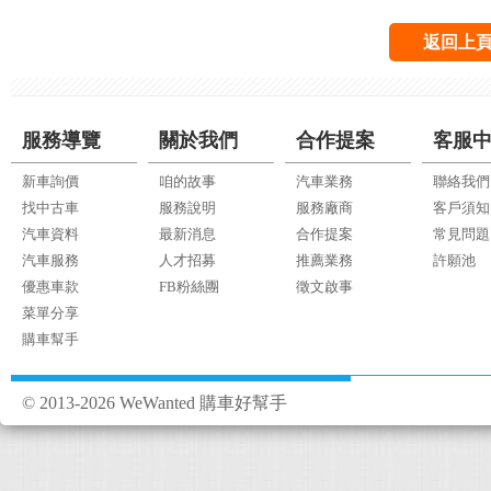
返回上
服務導覽
關於我們
合作提案
客服
新車詢價
咱的故事
汽車業務
聯絡我們
找中古車
服務說明
服務廠商
客戶須知
汽車資料
最新消息
合作提案
常見問題
汽車服務
人才招募
推薦業務
許願池
優惠車款
FB粉絲團
徵文啟事
菜單分享
購車幫手
© 2013-2026 WeWanted 購車好幫手