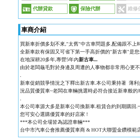
代辦貸款
保險代辦
維修
車商介紹
買新車折價多划不來,"太舊"中古車問題多,配備跟不上時代
全新車款有保固又可省下第一手高折價的"新古車"是您
在地深耕20多年,專營
5年內
新古車
...
由於老闆龜毛對於身邊及周遭的人事物都非常用心更不用說
.
新車促銷競爭情況之下釋出新古車.本公司秉持著
薄利
況品質優質車~老闆在車輛挑選時必符合接近新車般的車
.
本公司車源大多是新車公司換新車.租賃合約到期購回.一
您可安心選購優質車的好店家 !
***本公司全場皆為認證車輛***
台中市汽車公會推薦優質車商 & HOT大聯盟金鑽模範