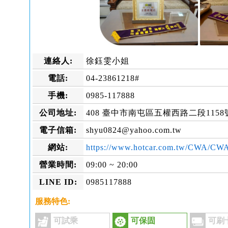
連絡人:
徐鈺雯小姐
電話:
04-23861218#
手機:
0985-117888
公司地址:
408 臺中市南屯區五權西路二段1158
電子信箱:
shyu0824@yahoo.com.tw
網站:
https://www.hotcar.com.tw/CWA/C
營業時間:
09:00 ~ 20:00
LINE ID:
0985117888
服務特色:
可試乘
可保固
可刷