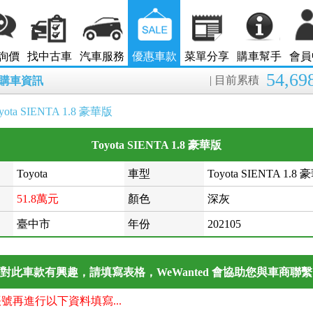
詢價
找中古車
汽車服務
優惠車款
菜單分享
購車幫手
會員
54,69
| 目前累積
8月購車資訊
yota SIENTA 1.8 豪華版
Toyota SIENTA 1.8 豪華版
Toyota
車型
Toyota SIENTA 1.8
51.8萬元
顏色
深灰
臺中市
年份
202105
對此車款有興趣，請填寫表格，WeWanted 會協助您與車商聯
帳號再進行以下資料填寫...