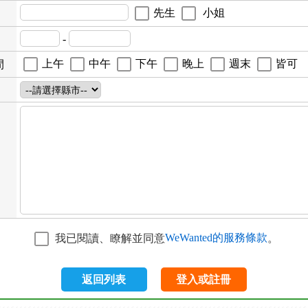
先生
小姐
-
上午
中午
下午
晚上
週末
皆可
間
WeWanted的服務條款
我已閱讀、瞭解並同意
。
返回列表
登入或註冊