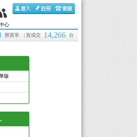
中心
8
14,266
懸賞單
| 賀成交
台
 豪華版
繫。