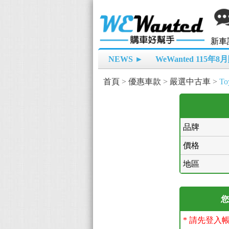
新車
NEWS ►
WeWanted 115年
首頁
>
優惠車款
>
嚴選中古車
>
To
品牌
價格
地區
您
* 請先登入