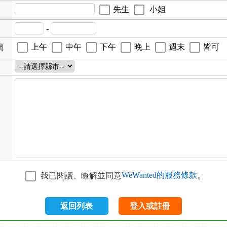
先生
小姐
-
上午
中午
下午
晚上
週末
皆可
間
WeWanted的服務條款
我已閱讀、瞭解並同意
。
返回列表
登入或註冊