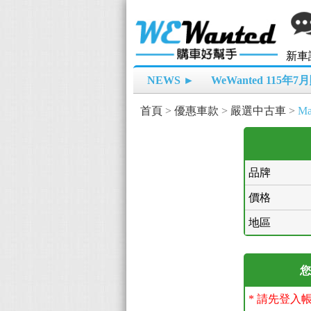
新車
NEWS ►
WeWanted 115年
首頁
>
優惠車款
>
嚴選中古車
>
Ma
品牌
價格
地區
您
* 請先登入