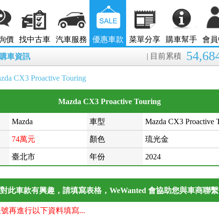
詢價
找中古車
汽車服務
優惠車款
菜單分享
購車幫手
會員
54,68
| 目前累積
7月購車資訊
zda CX3 Proactive Touring
Mazda CX3 Proactive Touring
Mazda
車型
Mazda CX3 Proactive 
74萬元
顏色
琉光金
臺北市
年份
2024
對此車款有興趣，請填寫表格，WeWanted 會協助您與車商聯
帳號再進行以下資料填寫...