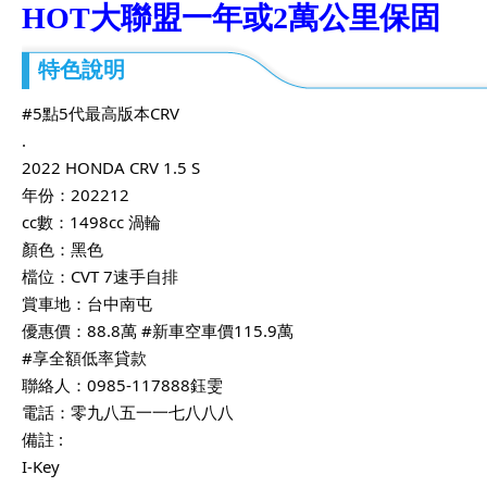
HOT大聯盟一年或2萬公里保固
特色說明
#5點5代最高版本CRV
.
2022 HONDA CRV 1.5 S
年份：202212
cc數：1498cc 渦輪
顏色：黑色
檔位：CVT 7速手自排
賞車地：台中南屯
優惠價：88.8萬
#新車空車價115
.9萬
#享全額低率貸款
聯絡人：0985-117888鈺雯
電話：零九八五一一七八八八
備註 :
I-Key