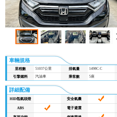
車輛規格
51037公里
1498C.C
里程數
排氣量
汽油車
5座
引擎燃料
乘客數
詳細配備
HID氙氣頭燈
安全氣囊
ABS
電子避震