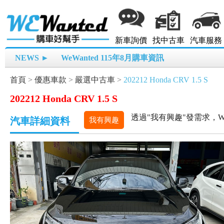
新車詢價
找中古車
汽車服務
NEWS ►
WeWanted 115年8月購車資訊
首頁
>
優惠車款
>
嚴選中古車
>
202212 Honda CRV 1.5 S
202212 Honda CRV 1.5 S
透過"我有興趣"發需求，W
汽車詳細資料
我有興趣