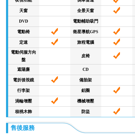
夜視功能
倒車雷達
天窗
全景天窗
DVD
電動輔助吸門
電動椅
衛星導航GPS
定速
旅程電腦
電動伺服方向
皮椅
盤
遮陽廉
CD
電折後視鏡
備胎架
行李架
鋁圈
渦輪增壓
機械增壓
核桃木飾
防盜
售後服務