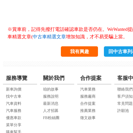
※賞車前，記得先撥打電話確認車款是否仍在。WeWanted
車精選文章(
中古車精選文章
增加知識，才不易受騙上當。
我有興趣
回中古車列
服務導覽
關於我們
合作提案
客服
新車詢價
咱的故事
汽車業務
聯絡我們
找中古車
服務說明
服務廠商
客戶須知
汽車資料
最新消息
合作提案
常見問題
汽車服務
人才招募
推薦業務
許願池
優惠車款
FB粉絲團
徵文啟事
菜單分享
購車幫手