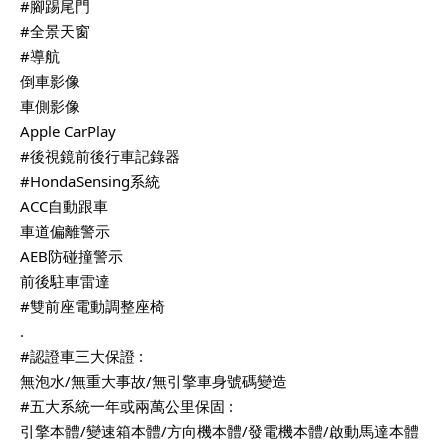
#腳踢尾門
#全景天窗
#導航
倒車影像
車側影像
Apple CarPlay
#後視鏡前後行車記錄器
#HondaSensing系統
ACC自動跟車
車道偏離警示
AEB防碰撞警示
前後駐車雷達
#雙前座電動調整座椅
.
#認證車三大保證
:
無泡水/無重大事故/無引擎車身號碼變造
#五大系統一年或兩萬公里保固
:
引擎本體/變速箱本體/方向機本體/發電機本體/啟動馬達本體