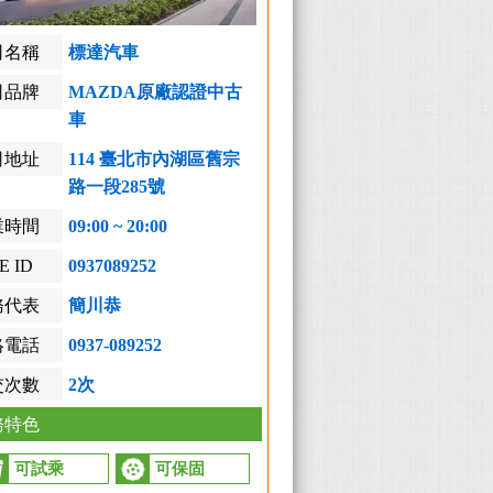
司名稱
標達汽車
司品牌
MAZDA原廠認證中古
車
司地址
114 臺北市內湖區舊宗
路一段285號
業時間
09:00 ~ 20:00
E ID
0937089252
務代表
簡川恭
絡電話
0937-089252
交次數
2次
務特色
可試乘
可保固