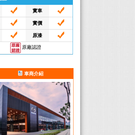
車
實車
車
實價
原漆
原廠認證
車商介紹