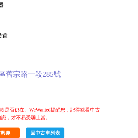
器
裝置
舊宗路一段285號
是否仍在。WeWanted提醒您，記得觀看中古
知識，才不易受騙上當。
有興趣
回中古車列表