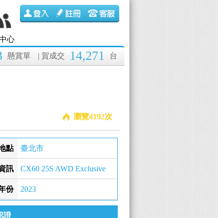
中心
3
14,271
懸賞單
| 賀成交
台
瀏覽4192次
地點
臺北市
資訊
CX60 25S AWD Exclusive
年份
2023
認證