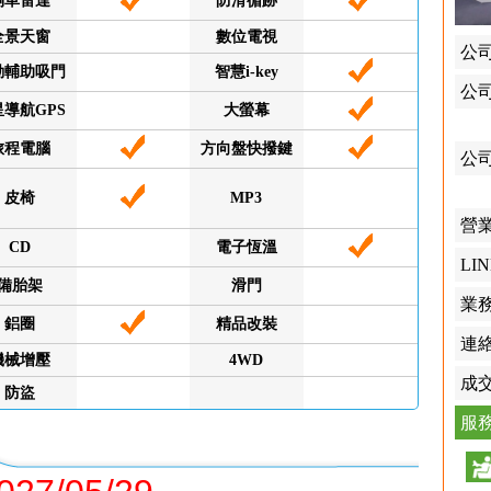
倒車雷達
防滑循跡
全景天窗
數位電視
公
動輔助吸門
智慧i-key
公
星導航GPS
大螢幕
旅程電腦
方向盤快撥鍵
公
皮椅
MP3
營
CD
電子恆溫
LIN
備胎架
滑門
業
鋁圈
精品改裝
連
機械增壓
4WD
成
防盜
服