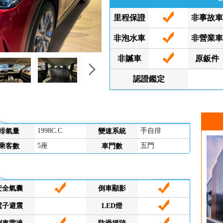
里程保證
非事故
非泡水車
非營業
非贓車
原鈑件
認證鑑定
1998C.C
手自排
排氣量
變速系統
5座
五門
乘客數
車門數
安全氣囊
倒車顯影
電子避震
LED燈