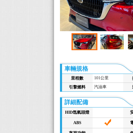
車輛規格
101公里
里程數
汽油車
引擎燃料
詳細配備
HID氙氣頭燈
ABS