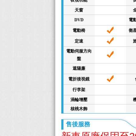
夜視功能
天窗
DVD
電
電動椅
衛
定速
電動伺服方向
盤
遮陽廉
電折後視鏡
行李架
渦輪增壓
核桃木飾
售後服務