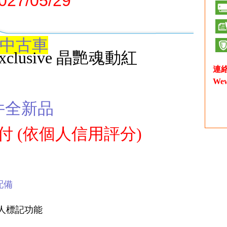
7/05/29
證中古車
Exclusive 晶艷魂動紅
連
We
件全新品
車
月付
(依個人信用評分)
色配備
行人標記功能