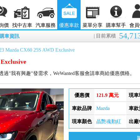
詢價
找中古車
汽車服務
優惠車款
菜單分享
購車幫手
會員
54,71
| 目前累積
8月購車資訊
23 Mazda CX60 25S AWD Exclusive
Exclusive
透過"我有興趣"發需求，WeWanted客服會請車商給優惠價格。
優惠價
121.9 萬元
現車
車款品牌
Mazda
車款
現車顏色
晶艷魂動紅
出廠