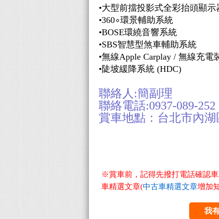
•
大型前擋投影式全彩抬頭顯示
•
360∘
環景輔助
系統
•
BOSE
環繞音響
系統
•
SBS
智慧型煞車輔助
系統
•
無線
Apple
Carplay
/
無線
充電
•
陡坡緩降系統 (HDC)
聯絡人:簡副理
聯絡電話:0937-089-252
賞車地點：台北市內湖區
※賞車前，記得先撥打電話確認車款
車精選文章(
中古車精選文章
增加
我