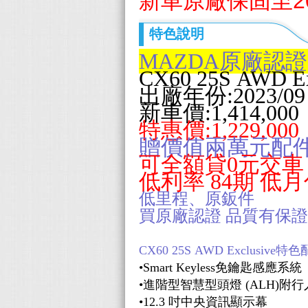
新車原廠保固至202
特色說明
MAZDA原廠認
CX60 25S AWD 
出廠年份:2023/09
新車價:1,414,000
特惠價:1,229,000
贈價值兩萬元配
可全額貸0元交
低利率
84期 低
低里程、原鈑件
買原廠認證 品質有保證
CX60 25S AWD Exclusive特
•
Smart Keyless
免鑰匙感應
系統
•
進階型智慧型頭燈 (ALH)附
•
12.3 吋中央資訊顯示幕