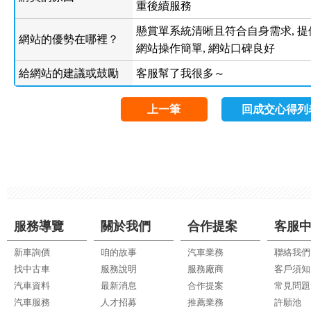
重後續服務
懸賞單系統清晰且符合自身需求, 提供
網站的優勢在哪裡？
網站操作簡單, 網站口碑良好
給網站的建議或鼓勵
客服幫了我很多～
上一筆
回成交心得列
服務導覽
關於我們
合作提案
客服
新車詢價
咱的故事
汽車業務
聯絡我們
找中古車
服務說明
服務廠商
客戶須知
汽車資料
最新消息
合作提案
常見問題
汽車服務
人才招募
推薦業務
許願池