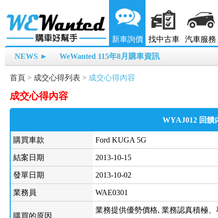
新車詢價
找中古車
汽車服務
NEWS ►
WeWanted 115年8月購車資訊
首頁
>
成交心得列表
>
成交心得內容
成交心得內容
WYAJ012 回
購買車款
Ford KUGA 5G
結案日期
2013-10-15
發單日期
2013-10-02
業務員
WAE0301
業務提供優勢價格, 業務認真積極、
購買的原因