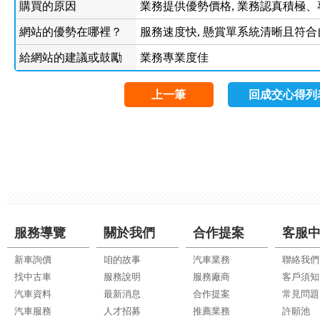
購買的原因
業務提供優勢價格, 業務認真積極、
網站的優勢在哪裡？
服務速度快, 懸賞單系統清晰且符合
給網站的建議或鼓勵
業務專業度佳
上一筆
回成交心得列
服務導覽
關於我們
合作提案
客服
新車詢價
咱的故事
汽車業務
聯絡我們
找中古車
服務說明
服務廠商
客戶須知
汽車資料
最新消息
合作提案
常見問題
汽車服務
人才招募
推薦業務
許願池