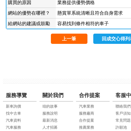
購買的原因
業務提供優勢價格
網站的優勢在哪裡？
懸賞單系統清晰且符合自身需求
給網站的建議或鼓勵
容易找到條件相符的車子
上一筆
回成交心得列
服務導覽
關於我們
合作提案
客服
新車詢價
咱的故事
汽車業務
聯絡我們
找中古車
服務說明
服務廠商
客戶須知
汽車資料
最新消息
合作提案
常見問題
汽車服務
人才招募
推薦業務
許願池