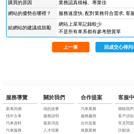
購買的原因
業務認真積極、專業佳
網站的優勢在哪裡？
服務速度快, 配對業務符合需求, 客
網站上菜單記錄較少
給網站的建議或鼓勵
不是所有車系都有參考懸賞單
上一筆
回成交心得列
服務導覽
關於我們
合作提案
客服
新車詢價
咱的故事
汽車業務
聯絡我們
找中古車
服務說明
服務廠商
客戶須知
汽車資料
最新消息
合作提案
常見問題
汽車服務
人才招募
推薦業務
許願池