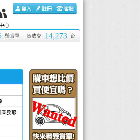
中心
6
14,273
懸賞單
| 賀成交
台
務
但業務服