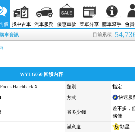
詢價
找中古車
汽車服務
優惠車款
菜單分享
購車幫手
會員
54,73
| 目前累積
8月購車資訊
容
WYLG050 回饋內容
 Focus Hatchback X
類別
指定
快速服
4
方式
差不多，
3
省多少錢
務佳
滿意度
顆星