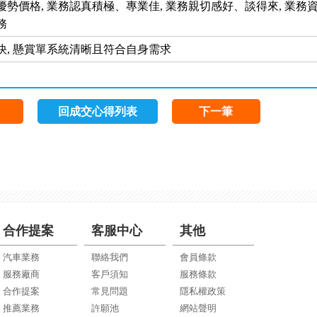
優勢價格, 業務認真積極、專業佳, 業務親切感好、談得來, 業務
務
快, 懸賞單系統清晰且符合自身需求
回成交心得列表
下一筆
合作提案
客服中心
其他
汽車業務
聯絡我們
會員條款
服務廠商
客戶須知
服務條款
合作提案
常見問題
隱私權政策
推薦業務
許願池
網站聲明