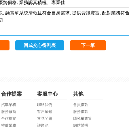
優勢價格, 業務認真積極、專業佳
, 懸賞單系統清晰且符合自身需求, 提供資訊豐富, 配對業務符合
切
回成交心得列表
下一筆
合作提案
客服中心
其他
汽車業務
聯絡我們
會員條款
服務廠商
客戶須知
服務條款
合作提案
常見問題
隱私權政策
推薦業務
許願池
網站聲明