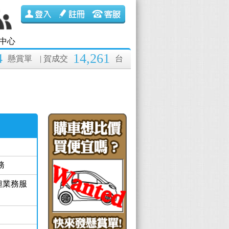
中心
4
14,261
懸賞單
| 賀成交
台
務
但業務服