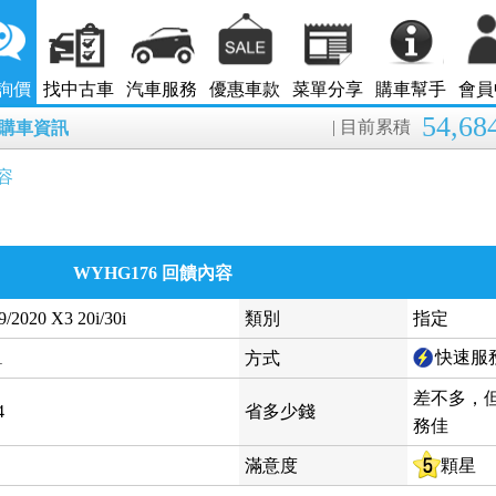
詢價
找中古車
汽車服務
優惠車款
菜單分享
購車幫手
會員
54,68
| 目前累積
7月購車資訊
容
WYHG176 回饋內容
2020 X3 20i/30i
類別
指定
快速服
1
方式
差不多，
4
省多少錢
務佳
滿意度
顆星