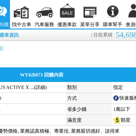
詢價
找中古車
汽車服務
優惠車款
菜單分享
購車幫手
會員
54,69
| 目前累積
8月購車資訊
容
WYKB073 回饋內容
US ACTIVE X ...(詳細)
類別
指定
快速服
0
方式
1
省多少錢
1萬以下
滿意度
顆星
優勢價格, 業務認真積極、專業佳, 業務親切感好、談得來