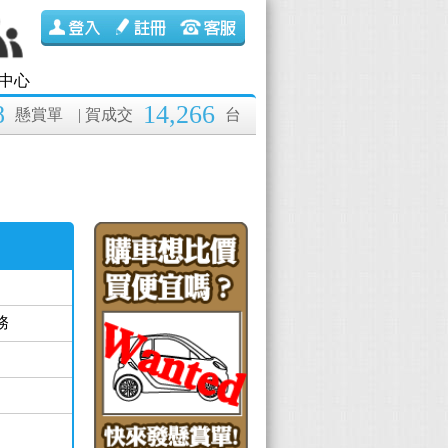
中心
8
14,266
懸賞單
| 賀成交
台
務