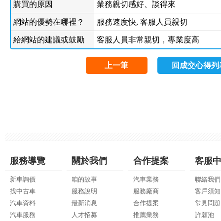
購買的原因
業務親切感好、談得來
網站的優勢在哪裡？
服務速度快, 客服人員親切
給網站的建議或鼓勵
客服人員非常親切，專業度高
上一筆
回成交心得列
服務導覽
關於我們
合作提案
客服
新車詢價
咱的故事
汽車業務
聯絡我們
找中古車
服務說明
服務廠商
客戶須知
汽車資料
最新消息
合作提案
常見問題
汽車服務
人才招募
推薦業務
許願池