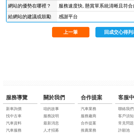
網站的優勢在哪裡？
服務速度快, 懸賞單系統清晰且符
給網站的建議或鼓勵
感謝平台
上一筆
回成交心得列
服務導覽
關於我們
合作提案
客服
新車詢價
咱的故事
汽車業務
聯絡我們
找中古車
服務說明
服務廠商
客戶須知
汽車資料
最新消息
合作提案
常見問題
汽車服務
人才招募
推薦業務
許願池