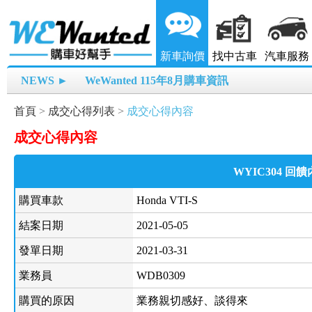
新車詢價
找中古車
汽車服務
NEWS ►
WeWanted 115年8月購車資訊
首頁
>
成交心得列表
>
成交心得內容
成交心得內容
WYIC304 回
購買車款
Honda VTI-S
結案日期
2021-05-05
發單日期
2021-03-31
業務員
WDB0309
購買的原因
業務親切感好、談得來