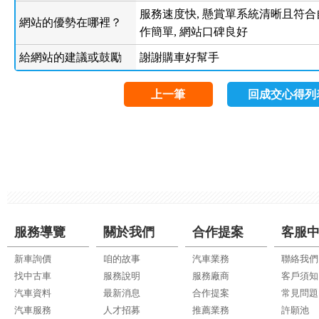
服務速度快, 懸賞單系統清晰且符合自
網站的優勢在哪裡？
作簡單, 網站口碑良好
給網站的建議或鼓勵
謝謝購車好幫手
上一筆
回成交心得列
服務導覽
關於我們
合作提案
客服
新車詢價
咱的故事
汽車業務
聯絡我們
找中古車
服務說明
服務廠商
客戶須知
汽車資料
最新消息
合作提案
常見問題
汽車服務
人才招募
推薦業務
許願池