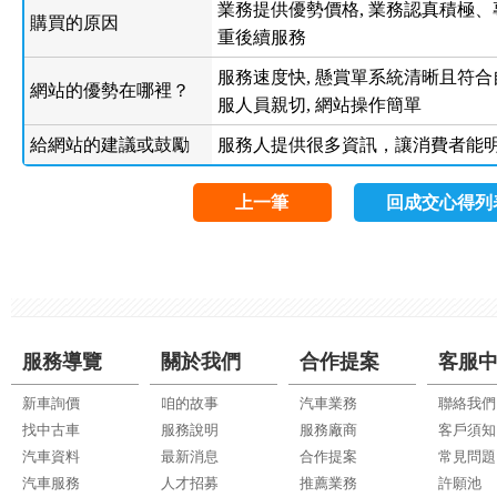
業務提供優勢價格, 業務認真積極、
購買的原因
重後續服務
服務速度快, 懸賞單系統清晰且符合自
網站的優勢在哪裡？
服人員親切, 網站操作簡單
給網站的建議或鼓勵
服務人提供很多資訊，讓消費者能
上一筆
回成交心得列
服務導覽
關於我們
合作提案
客服
新車詢價
咱的故事
汽車業務
聯絡我們
找中古車
服務說明
服務廠商
客戶須知
汽車資料
最新消息
合作提案
常見問題
汽車服務
人才招募
推薦業務
許願池