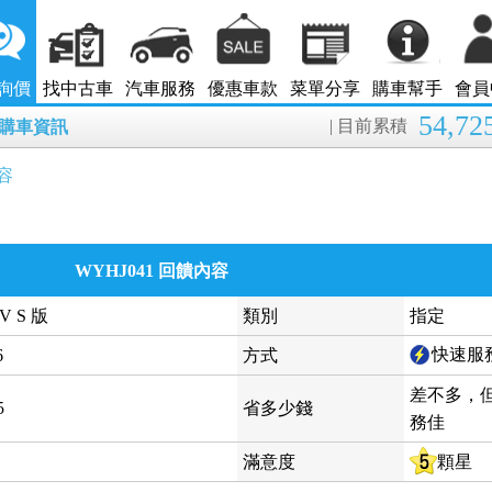
詢價
找中古車
汽車服務
優惠車款
菜單分享
購車幫手
會員
54,72
| 目前累積
8月購車資訊
容
WYHJ041 回饋內容
V S 版
類別
指定
快速服
6
方式
差不多，
5
省多少錢
務佳
滿意度
顆星