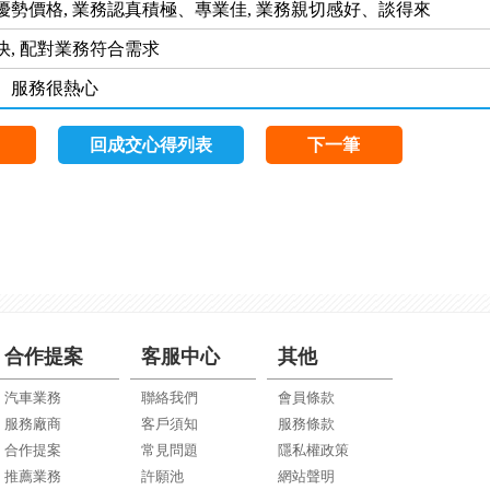
優勢價格, 業務認真積極、專業佳, 業務親切感好、談得來
快, 配對業務符合需求
、服務很熱心
回成交心得列表
下一筆
合作提案
客服中心
其他
汽車業務
聯絡我們
會員條款
服務廠商
客戶須知
服務條款
合作提案
常見問題
隱私權政策
推薦業務
許願池
網站聲明