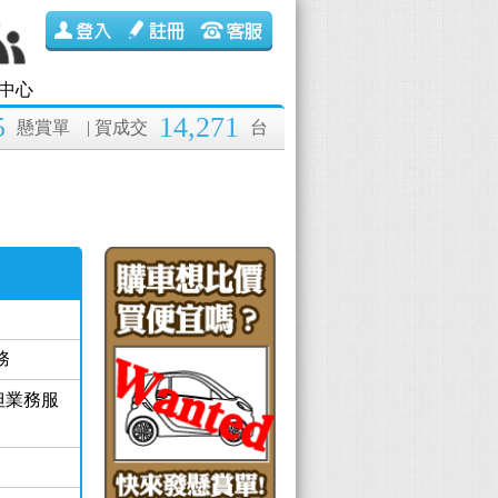
中心
5
14,271
懸賞單
| 賀成交
台
務
但業務服