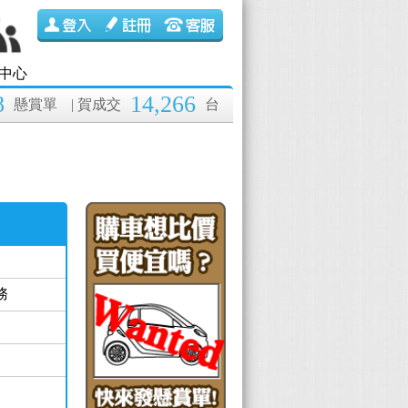
中心
8
14,266
懸賞單
| 賀成交
台
務