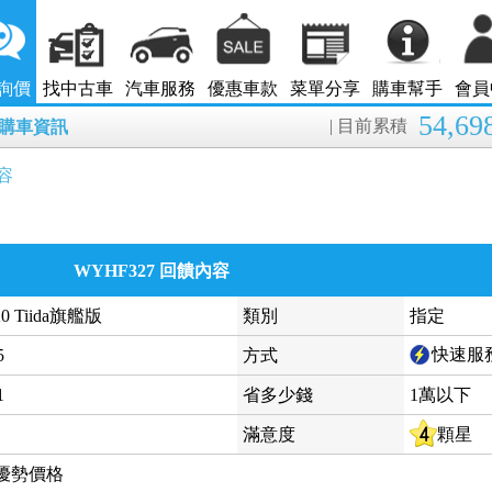
詢價
找中古車
汽車服務
優惠車款
菜單分享
購車幫手
會員
54,69
| 目前累積
8月購車資訊
容
WYHF327 回饋內容
020 Tiida旗艦版
類別
指定
快速服
5
方式
1
省多少錢
1萬以下
滿意度
顆星
優勢價格